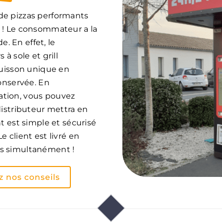
de pizzas performants
 ! Le consommateur a la
e. En effet, le
à sole et grill
cuisson unique en
conservée. En
ation, vous pouvez
distributeur mettra en
t est simple et sécurisé
 client est livré en
as simultanément !
z nos conseils