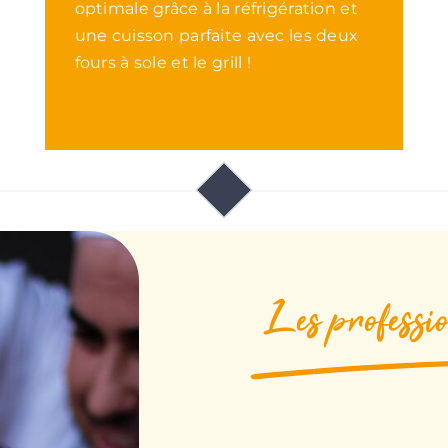
optimale grâce à la réfrigération et
une cuisson parfaite avec les deux
fours à sole et le grill !
Les professio