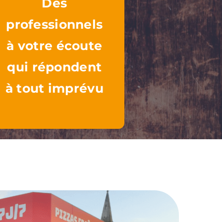
Des
professionnels
à votre écoute
qui répondent
à tout imprévu