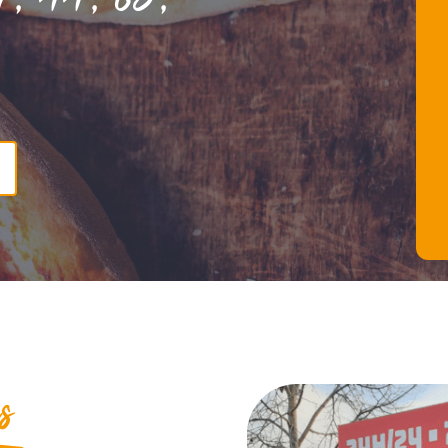
9, 44, 85,
s